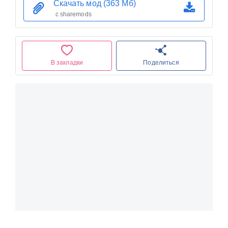
Скачать мод (363 Мб)
с sharemods
В закладки
Поделиться