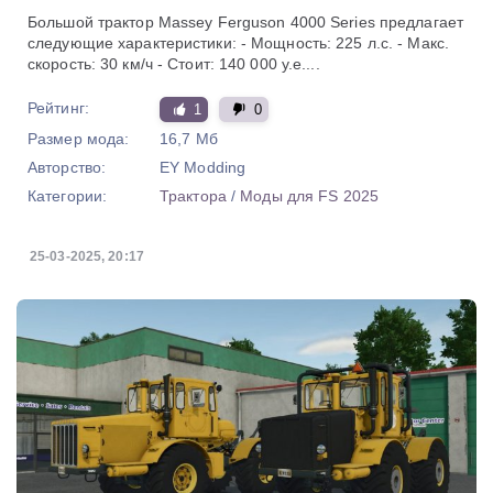
Большой трактор Massey Ferguson 4000 Series предлагает
следующие характеристики: - Мощность: 225 л.с. - Макс.
скорость: 30 км/ч - Стоит: 140 000 у.е....
Рейтинг:
1
0
Размер мода:
16,7 Мб
Авторство:
EY Modding
Категории:
Трактора
/
Моды для FS 2025
25-03-2025, 20:17