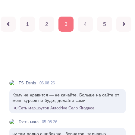
1
2
3
4
5
FS_Denis
06.08.26
Кому не нравится — не качайте. Больше на сайте от
меня курсов не будет, делайте сами
Сеть маршрутов Autodrive Село Ягодное
Гость мага
05.08.26
ну там полно ошибок же , Зернаток , зернавых ,