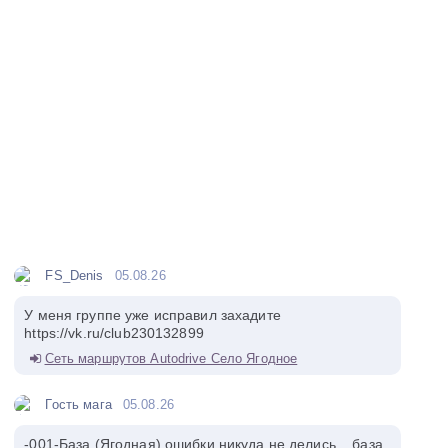
FS_Denis
05.08.26
У меня группе уже исправил захадите
https://vk.ru/club230132899
Сеть маршрутов Autodrive Село Ягодное
Гость мага
05.08.26
-001-База (Ягодная) ошибки никуда не делись... база