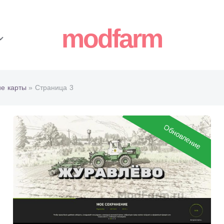
modfarm
ие карты
» Страница 3
Обновление