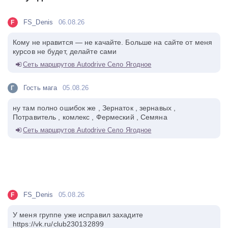
FS_Denis
06.08.26
F
Кому не нравится — не качайте. Больше на сайте от меня
курсов не будет, делайте сами
Сеть маршрутов Autodrive Село Ягодное
Гость мага
05.08.26
Г
ну там полно ошибок же , Зернаток , зернавых ,
Потравитель , комлекс , Фермеский , Семяна
Сеть маршрутов Autodrive Село Ягодное
FS_Denis
05.08.26
F
У меня группе уже исправил захадите
https://vk.ru/club230132899