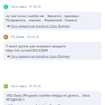
Гость мага
05.08.26
Г
ну там полно ошибок же , Зернаток , зернавых ,
Потравитель , комлекс , Фермеский , Семяна
Сеть маршрутов Autodrive Село Ягодное
FS_Denis
05.08.26
F
У меня группе уже исправил захадите
https://vk.ru/club230132899
Сеть маршрутов Autodrive Село Ягодное
Гость мага
05.08.26
Г
-001-База (Ягодная) ошибки никуда не делись... база
ЯГОДНОЕ !!