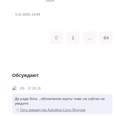
2025
5-11-2025, 18:08
1
...
64
Обсуждают
FS
07.08.26
Да ради бога , обновления карты тоже на сайтах не
увидите .
Сеть маршрутов Autodrive Село Ягодное