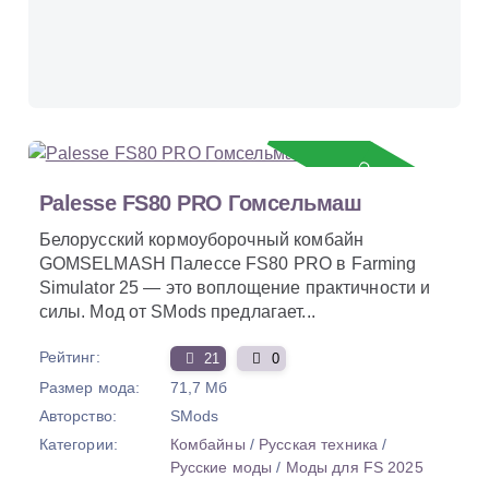
Обновление
Palesse FS80 PRO Гомсельмаш
Белорусский кормоуборочный комбайн
GOMSELMASH Палессе FS80 PRO в Farming
Simulator 25 — это воплощение практичности и
силы. Мод от SMods предлагает...
Рейтинг:
21
0
Размер мода:
71,7 Мб
Авторство:
SMods
Категории:
Комбайны
/
Русская техника
/
Русские моды
/
Моды для FS 2025