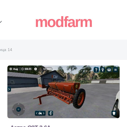
modfarm
ица 14