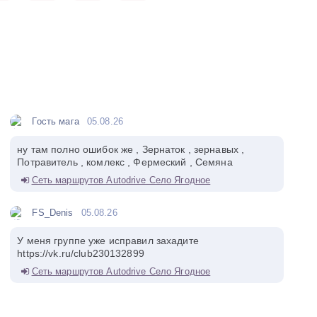
Гость мага
05.08.26
ну там полно ошибок же , Зернаток , зернавых ,
Потравитель , комлекс , Фермеский , Семяна
Сеть маршрутов Autodrive Село Ягодное
FS_Denis
05.08.26
У меня группе уже исправил захадите
https://vk.ru/club230132899
Сеть маршрутов Autodrive Село Ягодное