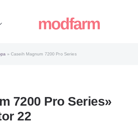
modfarm
ора
» Caseih Magnum 7200 Pro Series
 7200 Pro Series»
or 22