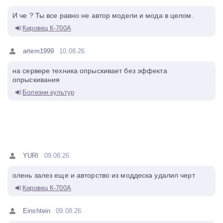
И че ? Ты все равно не автор модели и мода в целом.
Кировец К-700А
artem1999
10.08.26
на сервере техника опрыскивает без эффекта
опрыскивания
Болезни культур
YURI
09.08.26
олень залез еще и авторство из моддеска удалил черт
Кировец К-700А
Einshtein
09.08.26