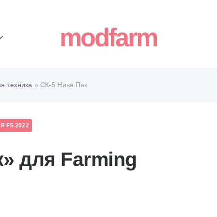
modfarm
ая техника
» СК-5 Нива Пак
 FS 2022
к» для Farming