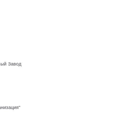
вый Завод
низация"