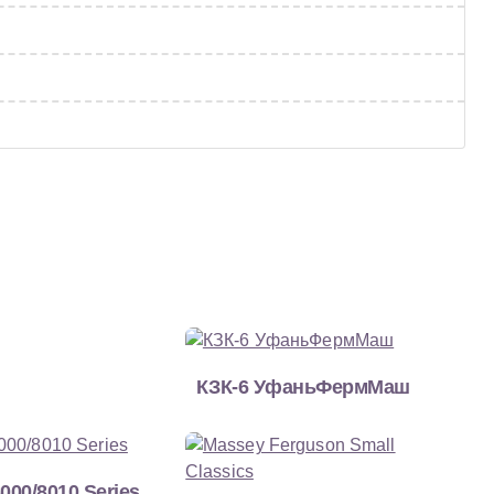
КЗК-6 УфаньФермМаш
000/8010 Series