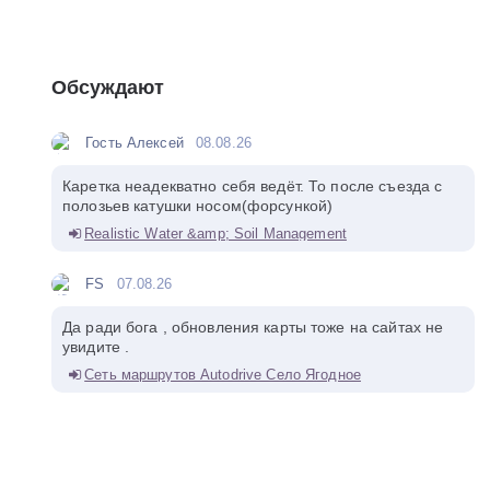
Обсуждают
Гость Алексей
08.08.26
Каретка неадекватно себя ведёт. То после съезда с
полозьев катушки носом(форсункой)
Realistic Water &amp; Soil Management
FS
07.08.26
Да ради бога , обновления карты тоже на сайтах не
увидите .
Сеть маршрутов Autodrive Село Ягодное