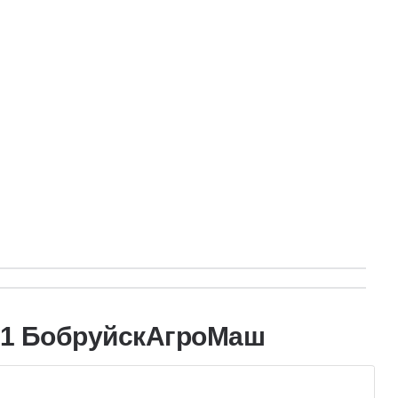
-Х1 БобруйскАгроМаш