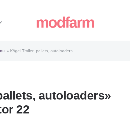
modfarm
епы
» Kögel Trailer, pallets, autoloaders
pallets, autoloaders»
or 22