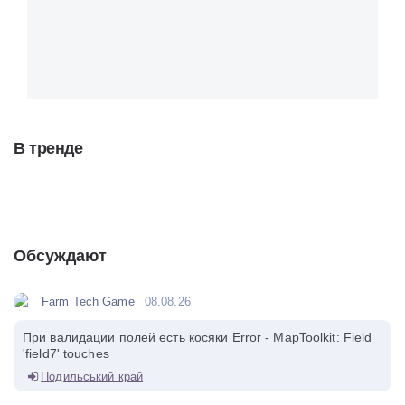
В тренде
Обсуждают
Farm Tech Game
08.08.26
При валидации полей есть косяки Error - MapToolkit: Field
'field7' touches
Подильський край