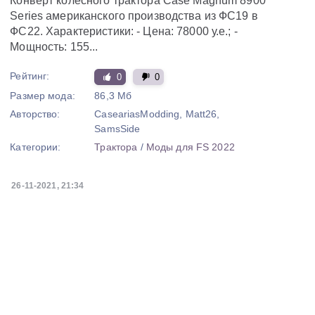
Конверт колесного трактора Case Magnum 8900
Series американского производства из ФС19 в
ФС22. Характеристики: - Цена: 78000 у.е.; -
Мощность: 155...
Рейтинг:
0
0
Размер мода:
86,3 Мб
Авторство:
CaseariasModding, Matt26,
SamsSide
Категории:
Трактора
/
Моды для FS 2022
26-11-2021, 21:34