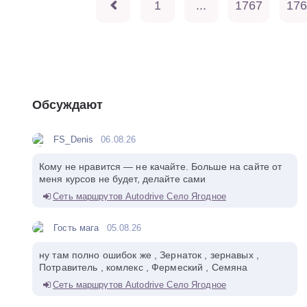
1
...
1767
176
Обсуждают
FS_Denis
06.08.26
Кому не нравится — не качайте. Больше на сайте от
меня курсов не будет, делайте сами
Сеть маршрутов Autodrive Село Ягодное
Гость мага
05.08.26
ну там полно ошибок же , Зернаток , зернавых ,
Потравитель , комлекс , Фермеский , Семяна
Сеть маршрутов Autodrive Село Ягодное