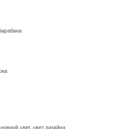
барабана
рка
новной цвет, цвет дизайна