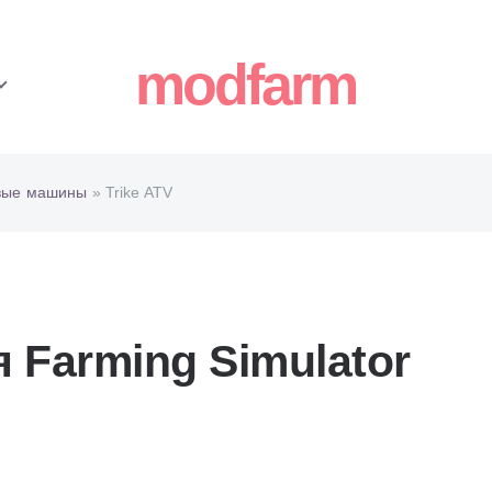
modfarm
вые машины
» Trike ATV
я Farming Simulator