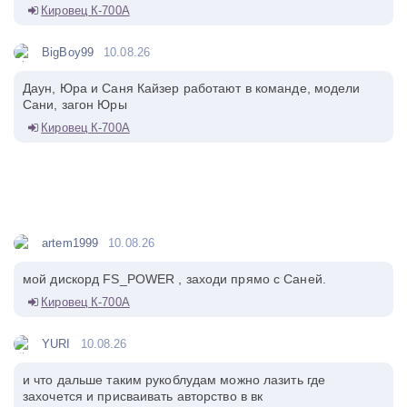
Кировец К-700А
BigBoy99
10.08.26
Даун, Юра и Саня Кайзер работают в команде, модели
Сани, загон Юры
Кировец К-700А
artem1999
10.08.26
мой дискорд FS_POWER , заходи прямо с Саней.
Кировец К-700А
YURI
10.08.26
и что дальше таким рукоблудам можно лазить где
захочется и присваивать авторство в вк