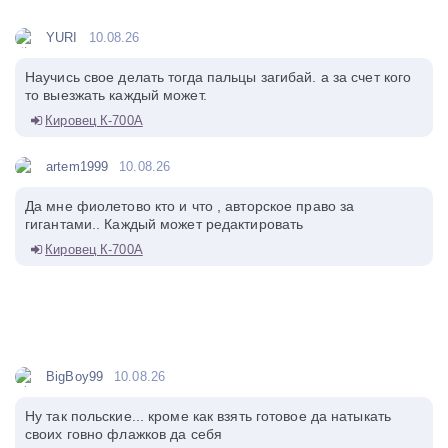
YURI
10.08.26
Научись свое делать тогда пальцы загибай. а за счет кого
то выезжать каждый может.
Кировец К-700А
artem1999
10.08.26
Да мне фиолетово кто и что , авторское право за
гигантами.. Каждый может редактировать
Кировец К-700А
BigBoy99
10.08.26
Ну так польские... кроме как взять готовое да натыкать
своих говно флажков да себя