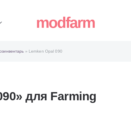
modfarm
озинвентарь
» Lemken Opal 090
090» для Farming