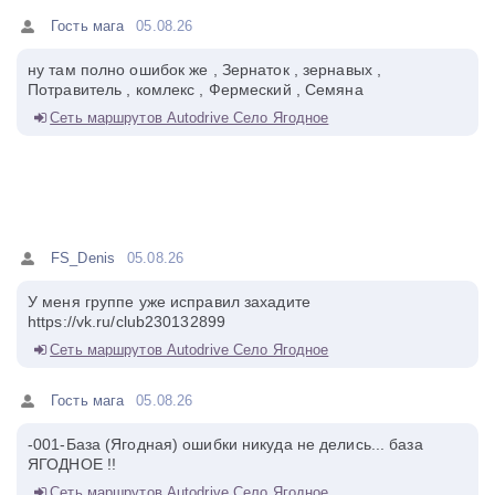
Гость мага
05.08.26
ну там полно ошибок же , Зернаток , зернавых ,
Потравитель , комлекс , Фермеский , Семяна
Сеть маршрутов Autodrive Село Ягодное
FS_Denis
05.08.26
У меня группе уже исправил захадите
https://vk.ru/club230132899
Сеть маршрутов Autodrive Село Ягодное
Гость мага
05.08.26
-001-База (Ягодная) ошибки никуда не делись... база
ЯГОДНОЕ !!
Сеть маршрутов Autodrive Село Ягодное