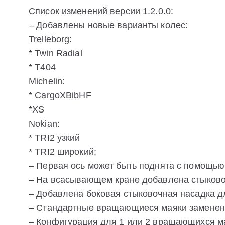
Список изменений версии 1.2.0.0:
– Добавлены новые варианты колес:
Trelleborg:
* Twin Radial
* T404
Michelin:
* CargoXBibHF
*XS
Nokian:
* TRI2 узкий
* TRI2 широкий;
– Первая ось может быть поднята с помощь
– На всасывающем кране добавлена стыково
– Добавлена боковая стыковочная насадка д
– Стандартные вращающиеся маяки заменен
– Конфигурация для 1 или 2 вращающихся м