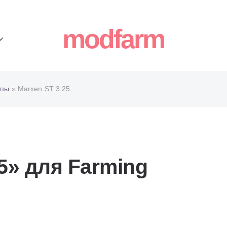
modfarm
епы
» Marxen ST 3.25
5» для Farming