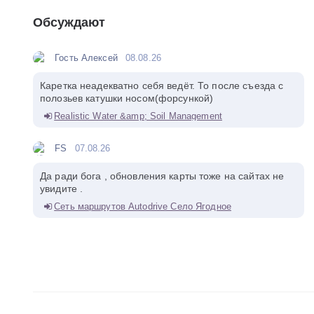
Обсуждают
Гость Алексей
08.08.26
Каретка неадекватно себя ведёт. То после съезда с
полозьев катушки носом(форсункой)
Realistic Water &amp; Soil Management
FS
07.08.26
Да ради бога , обновления карты тоже на сайтах не
увидите .
Сеть маршрутов Autodrive Село Ягодное