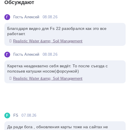
Обсуждают
Гость Алексей
08.08.26
Г
Благодаря видео для Fs 22 разобрался как это все
работает.
Realistic Water &amp; Soil Management
Гость Алексей
08.08.26
Г
Каретка неадекватно себя ведёт. То после съезда с
полозьев катушки носом(форсункой)
Realistic Water &amp; Soil Management
FS
07.08.26
F
Да ради бога , обновления карты тоже на сайтах не