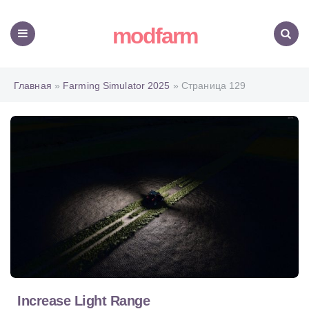
modfarm
Меню
Поиск
Главная
»
Farming Simulator 2025
» Страница 129
Increase Light Range