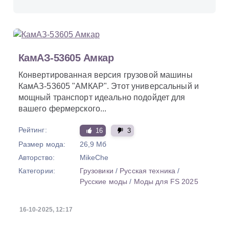
КамАЗ-53605 Амкар
Конвертированная версия грузовой машины
КамАЗ-53605 "АМКАР". Этот универсальный и
мощный транспорт идеально подойдет для
вашего фермерского...
Рейтинг:
16
3
Размер мода:
26,9 Мб
Авторство:
MikeChe
Категории:
Грузовики
/
Русская техника
/
Русские моды
/
Моды для FS 2025
16-10-2025, 12:17