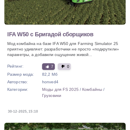
IFA W50 с Бригадой сборщиков
Мод комбайна на базе IFA W50 для Farming Simulator 25
приятно удивляет: разработчики не просто «подкрутили»
параметры, а добавили ощущение живой...
Рейтинг:
7
0
Размер мода:
82,2 Мб
Авторство:
honved4
Категории:
Моды для FS 2025
/
Комбайны
/
Грузовики
30-12-2025, 15:10