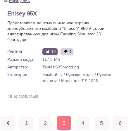
Enisey 95X
Представляем вашему вниманию версию
зерноуборочного комбайна "Енисей" 950-й серии,
адаптированную для игры Farming Simulator 25
благодаря...
Рейтинг:
10
1
Размер мода:
117,8 Мб
Авторство:
Tankist635modding
Категории:
Комбайны
/
Русские моды
/
Русская
техника
/
Моды для FS 2025
15-10-2025, 23:05
1
2
3
4
5
6