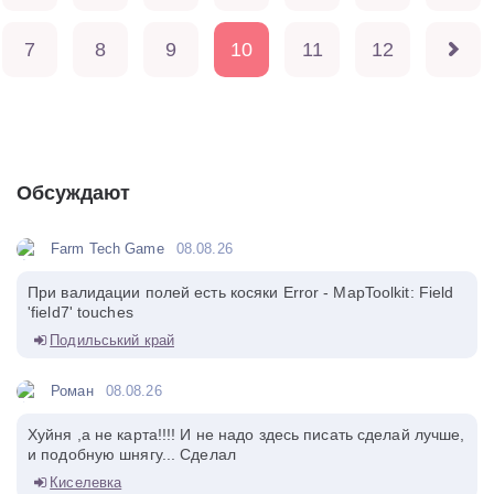
7
8
9
10
11
12
Обсуждают
Farm Tech Game
08.08.26
При валидации полей есть косяки Error - MapToolkit: Field
'field7' touches
Подильський край
Роман
08.08.26
Хуйня ,а не карта!!!! И не надо здесь писать сделай лучше,
и подобную шнягу... Сделал
Киселевка