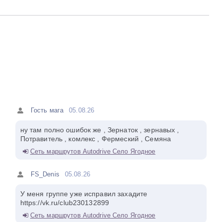
Гость мага
05.08.26
ну там полно ошибок же , Зернаток , зернавых ,
Потравитель , комлекс , Фермеский , Семяна
Сеть маршрутов Autodrive Село Ягодное
FS_Denis
05.08.26
У меня группе уже исправил захадите
https://vk.ru/club230132899
Сеть маршрутов Autodrive Село Ягодное