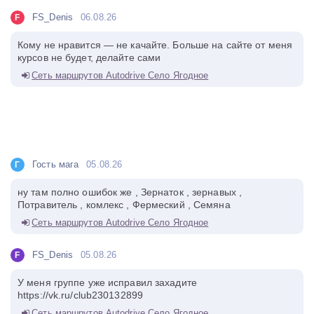
FS_Denis
06.08.26
F
Кому не нравится — не качайте. Больше на сайте от меня
курсов не будет, делайте сами
Сеть маршрутов Autodrive Село Ягодное
Гость мага
05.08.26
Г
ну там полно ошибок же , Зернаток , зернавых ,
Потравитель , комлекс , Фермеский , Семяна
Сеть маршрутов Autodrive Село Ягодное
FS_Denis
05.08.26
F
У меня группе уже исправил захадите
https://vk.ru/club230132899
Сеть маршрутов Autodrive Село Ягодное