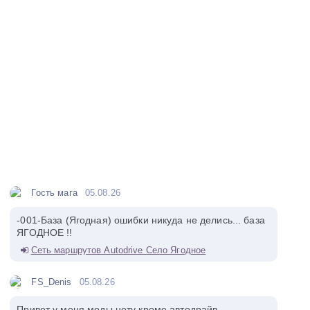
Гость мага
05.08.26
-001-База (Ягодная) ошибки никуда не делись... база
ЯГОДНОЕ !!
Сеть маршрутов Autodrive Село Ягодное
FS_Denis
05.08.26
Привет у меня моды нету кроме автодрайв