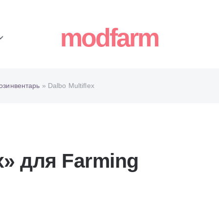
modfarm
озинвентарь
» Dalbo Multiflex
x» для Farming