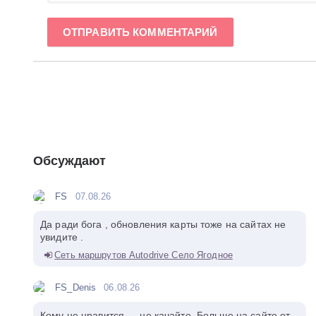
ОТПРАВИТЬ КОММЕНТАРИЙ
Обсуждают
FS
07.08.26
Да ради бога , обновления карты тоже на сайтах не
увидите .
Сеть маршрутов Autodrive Село Ягодное
FS_Denis
06.08.26
Кому не нравится — не качайте. Больше на сайте от