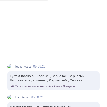
Гость мага
05.08.26
ну там полно ошибок же , Зернаток , зернавых ,
Потравитель , комлекс , Фермеский , Семяна
Сеть маршрутов Autodrive Село Ягодное
FS_Denis
05.08.26
У меня группе уже исправил захадите