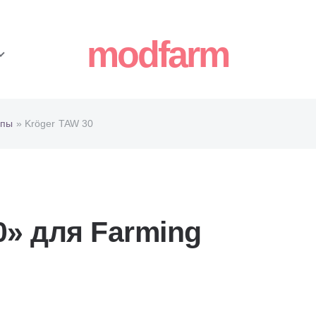
modfarm
епы
» Kröger TAW 30
0» для Farming