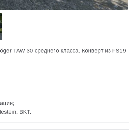
ger TAW 30 среднего класса. Конверт из FS19
ация;
estein, BKT.