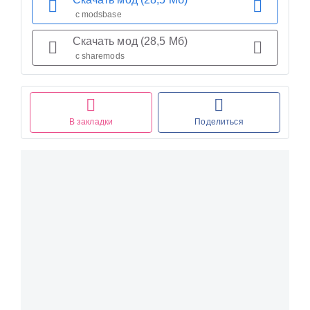
с modsbase
Скачать мод (28,5 Мб)
с sharemods
В закладки
Поделиться