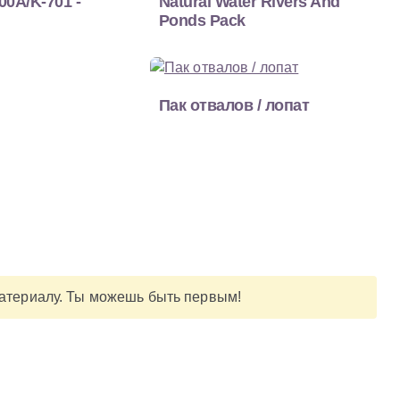
00A/K-701 -
Natural Water Rivers And
Ponds Pack
Пак отвалов / лопат
материалу. Ты можешь быть первым!