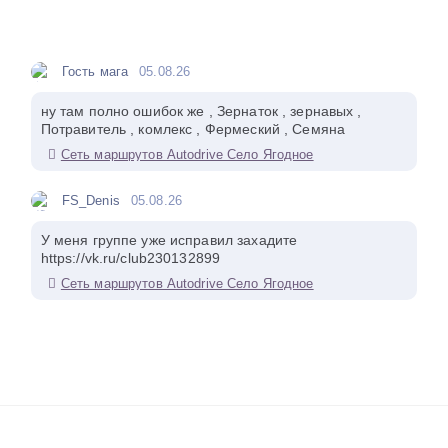
Гость мага
05.08.26
ну там полно ошибок же , Зернаток , зернавых ,
Потравитель , комлекс , Фермеский , Семяна
Сеть маршрутов Autodrive Село Ягодное
FS_Denis
05.08.26
У меня группе уже исправил захадите
https://vk.ru/club230132899
Сеть маршрутов Autodrive Село Ягодное