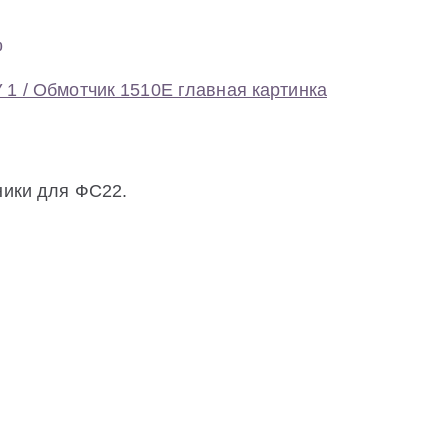
0
ники для ФС22.