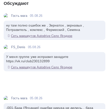
Обсуждают
Гость мага
05.08.26
ну там полно ошибок же , Зернаток , зернавых ,
Потравитель , комлекс , Фермеский , Семяна
Сеть маршрутов Autodrive Село Ягодное
FS_Denis
05.08.26
У меня группе уже исправил захадите
https://vk.ru/club230132899
Сеть маршрутов Autodrive Село Ягодное
Гость мага
05.08.26
-001-База (Ягодная) ошибки никуда не делись... база