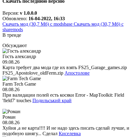
Скачать последнюю версию
Версия:
v 1.0.0.0
Обновлено:
16-04-2022, 16:33
Скачать мод (30,7 Мб)
с modsbase
Скачать мод (30,7 Мб)
с
sharemods
В тренде
Обсуждают
Гость александр
09.08.26
Карта требует два мода где их взять FS25_Garage_games.zip
FS25_Apostolove_oldFerm.zip
Апостолове
Farm Tech Game
08.08.26
При валидации полей есть косяки Error - MapToolkit: Field
'field7' touches
Подильський край
Роман
08.08.26
Хуйня ,а не карта!!!! И не надо здесь писать сделай лучше, и
подобную шнягу... Сделал
Киселевка