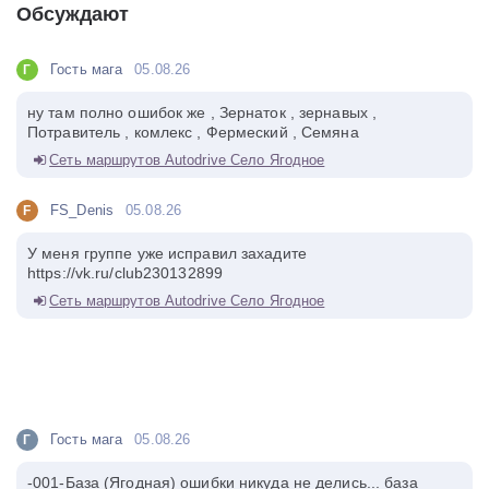
Обсуждают
Гость мага
05.08.26
Г
ну там полно ошибок же , Зернаток , зернавых ,
Потравитель , комлекс , Фермеский , Семяна
Сеть маршрутов Autodrive Село Ягодное
FS_Denis
05.08.26
F
У меня группе уже исправил захадите
https://vk.ru/club230132899
Сеть маршрутов Autodrive Село Ягодное
Гость мага
05.08.26
Г
-001-База (Ягодная) ошибки никуда не делись... база