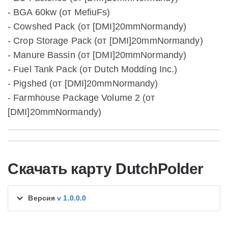
- BGA 60kw (от MefiuFs)
- Cowshed Pack (от [DMI]20mmNormandy)
- Crop Storage Pack (от [DMI]20mmNormandy)
- Manure Bassin (от [DMI]20mmNormandy)
- Fuel Tank Pack (от Dutch Modding Inc.)
- Pigshed (от [DMI]20mmNormandy)
- Farmhouse Package Volume 2 (от
[DMI]20mmNormandy)
Скачать карту DutchPolder
Версия
v 1.0.0.0