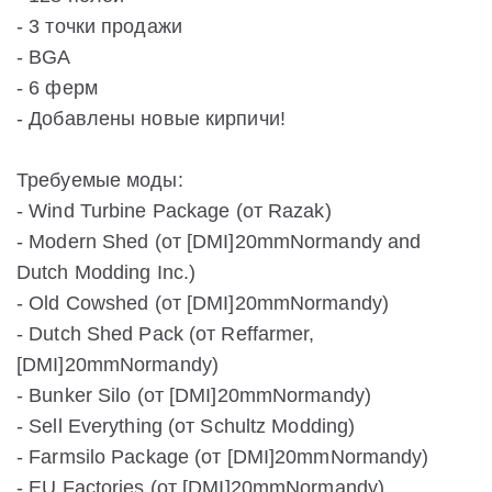
- 3 точки продажи
- BGA
- 6 ферм
- Добавлены новые кирпичи!
Требуемые моды:
- Wind Turbine Package (от Razak)
- Modern Shed (от [DMI]20mmNormandy and
Dutch Modding Inc.)
- Old Cowshed (от [DMI]20mmNormandy)
- Dutch Shed Pack (от Reffarmer,
[DMI]20mmNormandy)
- Bunker Silo (от [DMI]20mmNormandy)
- Sell Everything (от Schultz Modding)
- Farmsilo Package (от [DMI]20mmNormandy)
- EU Factories (от [DMI]20mmNormandy)