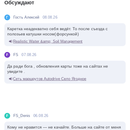
Обсуждают
Гость Алексей
08.08.26
Г
Каретка неадекватно себя ведёт. То после съезда с
полозьев катушки носом(форсункой)
Realistic Water &amp; Soil Management
FS
07.08.26
F
Да ради бога , обновления карты тоже на сайтах не
увидите .
Сеть маршрутов Autodrive Село Ягодное
FS_Denis
06.08.26
F
Кому не нравится — не качайте. Больше на сайте от меня