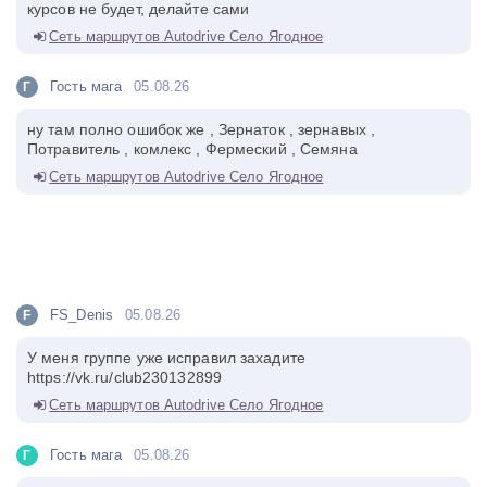
курсов не будет, делайте сами
Сеть маршрутов Autodrive Село Ягодное
Гость мага
05.08.26
Г
ну там полно ошибок же , Зернаток , зернавых ,
Потравитель , комлекс , Фермеский , Семяна
Сеть маршрутов Autodrive Село Ягодное
FS_Denis
05.08.26
F
У меня группе уже исправил захадите
https://vk.ru/club230132899
Сеть маршрутов Autodrive Село Ягодное
Гость мага
05.08.26
Г