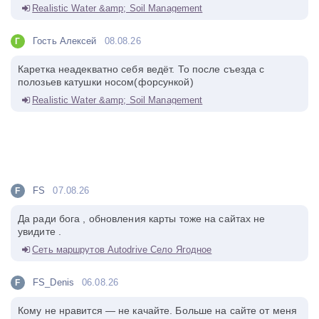
Realistic Water &amp; Soil Management
Гость Алексей
08.08.26
Г
Каретка неадекватно себя ведёт. То после съезда с
полозьев катушки носом(форсункой)
Realistic Water &amp; Soil Management
FS
07.08.26
F
Да ради бога , обновления карты тоже на сайтах не
увидите .
Сеть маршрутов Autodrive Село Ягодное
FS_Denis
06.08.26
F
Кому не нравится — не качайте. Больше на сайте от меня